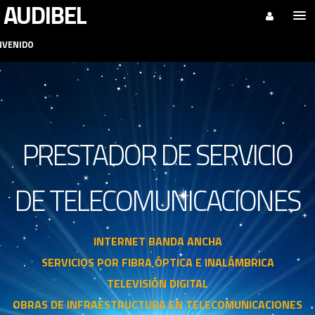
AUDIBEL
NVENIDO
BIENVENIDO
DESCARGAR APP
SERVICIOS DE TELECOMUNICACIONES
PROMOCIONES
PRESTADOR DE SERVICIO
OBRAS EN TELECOMUNICACIONES
CONTACTO
DE TELECOMUNICACIONES
BAJA DEL SERVICIO
 INTERNET BANDA ANCHA 

SERVICIOS POR FIBRA ÓPTICA E INALÁMBRICA

TELEVISIÓN DIGITAL

OBRAS DE INFRAESTRUCTURA EN TELECOMUNICACIONES
